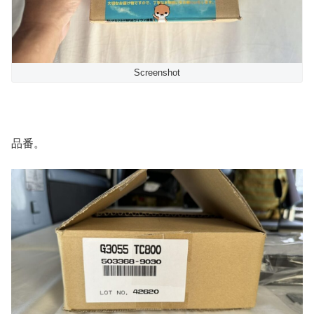
Screenshot
品番。